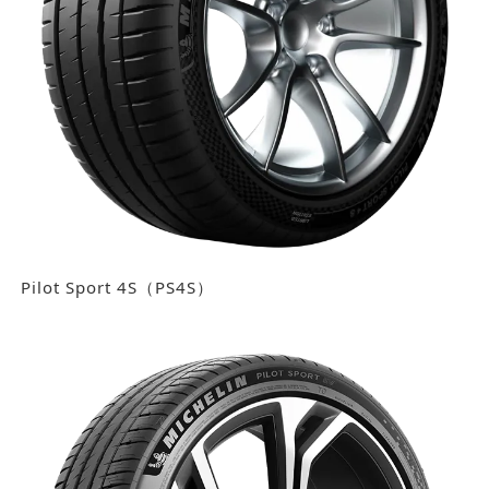
Pilot Sport 4S（PS4S）