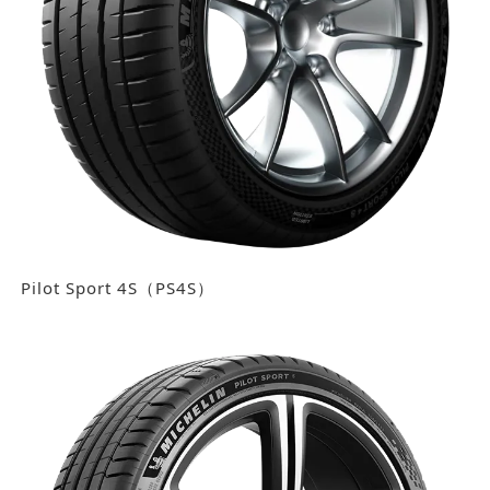
Pilot Sport 4S（PS4S）