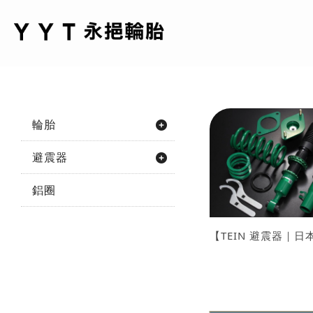
輪胎
避震器
鋁圈
【TEIN 避震器｜
綠色靈魂】